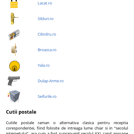
Lacat.ro
Silduri.ro
Cilindru.ro
Broasca.ro
Yala.ro
Dulap-Arme.ro
Seifurile.ro
Cutii postale
Cutiile postale raman o alternativa clasica pentru receptia
corespondentei, fiind folosite de intreaga lume chiar si in “secolul
internetului”, asa cum a fost supranumit secolul XXI, cand aproape