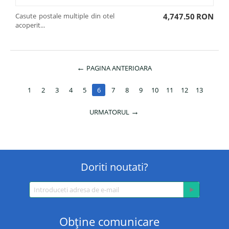
Casute postale multiple din otel
4,747.50
RON
acoperit...
PAGINA ANTERIOARA
1
2
3
4
5
6
7
8
9
10
11
12
13
URMATORUL
Doriti noutati?
Obţine comunicare