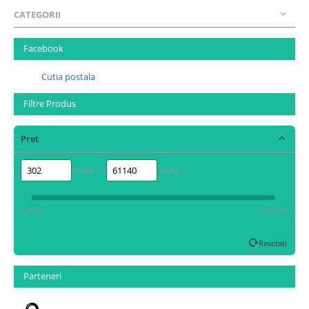
CATEGORII
Facebook
Cutia postala
Filtre Produs
Pret
RON –
RON
302RON
61140RON
Resetati
Parteneri