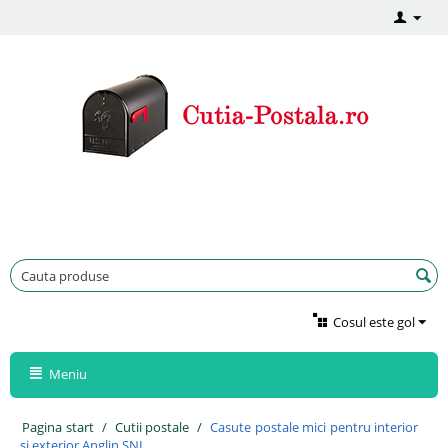
Cosul este gol
Meniu
Pagina start
/
Cutii postale
/
Casute postale mici pentru interior
si exterior Anglin SNI