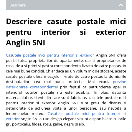
Descriere
Descriere casute postale mici
pentru interior si exterior
Anglin SNI
Casutele postale mici pentru interior si exterior
Anglin SNI ofera
posibilitatea proprietarilor de apartamente, dar si proprietarilor de
casa, de a-si primi si pastra corespondenta livrata de catre postas, in
cele mai bune conditii. Chiar daca au un volum mic de stocare, aceste
casute postale ofera mesajelor livrate de catre postas la domiciliile
destinatarilor, cea mai buna protectie. Mai exact,
previne
deteriorarea corespondentei
prin faptul ca patrunderea apei in
interiorul cutiilor postale nu este posibila. In plus, datorita
materialului rezistent din care sunt fabricate, casutele postale mici
pentru interior si exterior Anglin SNI sunt greu de distrus si
deteriorate de actiunea voita a unor persoane, sau nevoita a
fenomenelor meteo.
Casutele postale mici pentru interior si
exterior
Anglin SNI au un design elegant si sunt disponibile in culorile
gri, portocaliu, fildes, rosu, galbe, negru si alb.