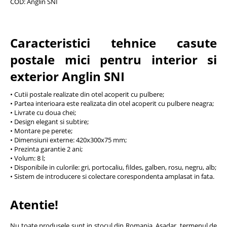
COD: Anglin SNI
Caracteristici tehnice casute
postale mici pentru interior si
exterior Anglin SNI
• Cutii postale realizate din otel acoperit cu pulbere;
• Partea interioara este realizata din otel acoperit cu pulbere neagra;
• Livrate cu doua chei;
• Design elegant si subtire;
• Montare pe perete;
• Dimensiuni externe: 420x300x75 mm;
• Prezinta garantie 2 ani;
• Volum: 8 l;
• Disponibile in culorile: gri, portocaliu, fildes, galben, rosu, negru, alb;
• Sistem de introducere si colectare corespondenta amplasat in fata.
Atentie!
Nu toate produsele sunt in stocul din Romania. Asadar, termenul de