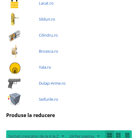
Lacat.ro
Silduri.ro
Cilindru.ro
Broasca.ro
Yala.ro
Dulap-Arme.ro
Seifurile.ro
Produse la reducere
Sortati crescator de la A la Z
24 Per pagina