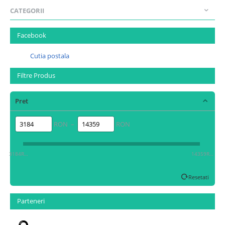
CATEGORII
Facebook
Cutia postala
Filtre Produs
Pret
RON –
RON
3184RON
14359RON
Resetati
Parteneri