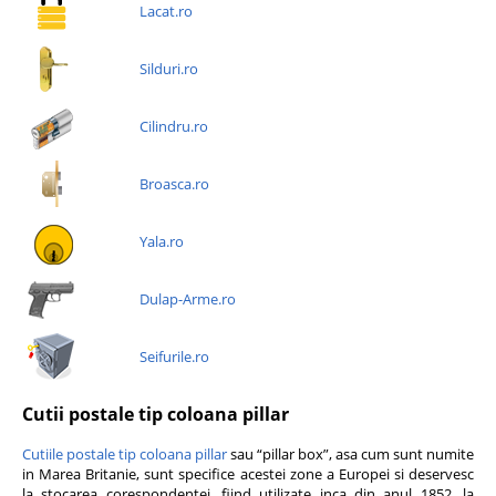
Lacat.ro
Silduri.ro
Cilindru.ro
Broasca.ro
Yala.ro
Dulap-Arme.ro
Seifurile.ro
Cutii postale tip coloana pillar
Cutiile postale tip coloana pillar
sau “pillar box”, asa cum sunt numite
in Marea Britanie, sunt specifice acestei zone a Europei si deservesc
la stocarea corespondentei, fiind utilizate inca din anul 1852, la