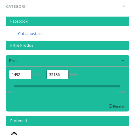
CATEGORII
Facebook
Cutia postala
Filtre Produs
Pret
RON –
RON
1492RON
35186RON
Resetati
Parteneri