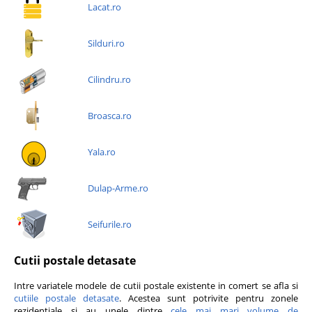
Lacat.ro
Silduri.ro
Cilindru.ro
Broasca.ro
Yala.ro
Dulap-Arme.ro
Seifurile.ro
Cutii postale detasate
Intre variatele modele de cutii postale existente in comert se afla si
cutiile postale detasate
. Acestea sunt potrivite pentru zonele
rezidentiale si au unele dintre
cele mai mari volume de