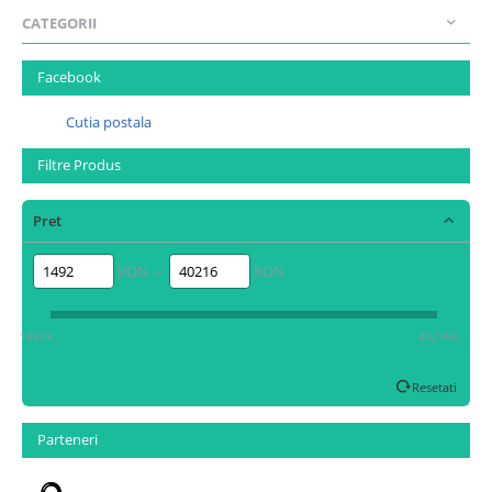
CATEGORII
Facebook
Cutia postala
Filtre Produs
Pret
RON –
RON
1492RON
40216RON
Resetati
Parteneri