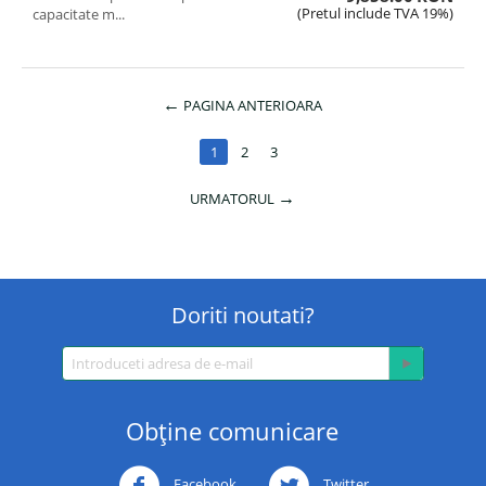
(Pretul include TVA 19%)
capacitate m...
PAGINA ANTERIOARA
1
2
3
URMATORUL
Doriti noutati?
Obţine comunicare
Facebook
Twitter