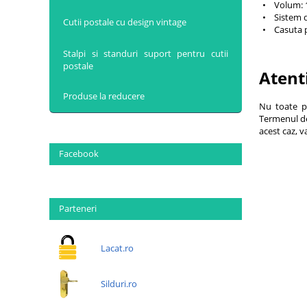
• Volum: 1
• Sistem d
Cutii postale cu design vintage
• Casuta p
Stalpi si standuri suport pentru cutii
postale
Atent
Produse la reducere
Nu toate p
Termenul de 
acest caz, 
Facebook
Parteneri
Lacat.ro
Silduri.ro