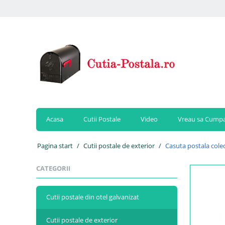
Acasa
Cutii Postale
Video
Vreau sa Cump
Pagina start
/
Cutii postale de exterior
/
Casuta postala colec
CATEGORII
Cutii postale din otel galvanizat
Cutii postale de exterior