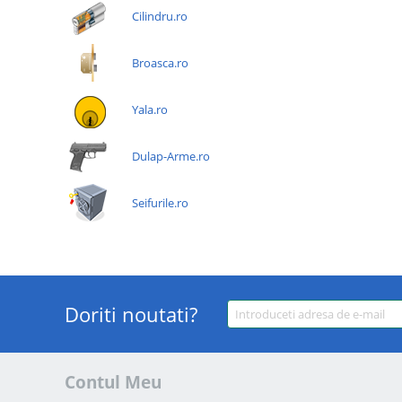
Cilindru.ro
Broasca.ro
Yala.ro
Dulap-Arme.ro
Seifurile.ro
Doriti noutati?
Contul Meu