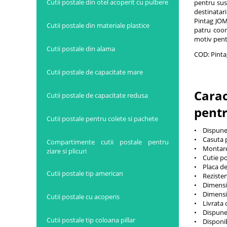
Cutii postale din otel acoperit cu pulbere
pentru sus
destinatari
Pintag JOM
Cutii postale din materiale plastice
patru coom
motiv pentr
Cutii postale din alama
COD: Pint
Cutii postale de capacitate mare
Carac
Cutii postale de capacitate redusa
pentr
Cutii postale pentru colete si pachete
• Dispune
• Casuta p
Compartimente cutii postale pentru
• Montare 
ziare si plicuri
• Cutie pos
• Placa de
Cutii postale tip american
• Rezistent
• Dimensiu
• Dimensi
Cutii postale cu acoperis
• Livrata c
• Dispune 
Cutii postale tip coloana pillar
• Disponib