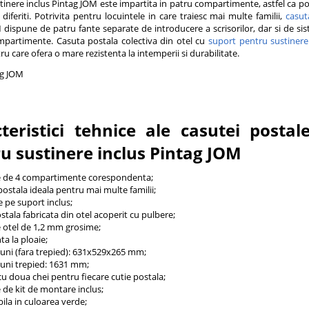
tinere inclus Pintag JOM este impartita in patru compartimente, astfel ca p
 diferiti. Potrivita pentru locuintele in care traiesc mai multe familii,
casut
 dispune de patru fante separate de introducere a scrisorilor, dar si de sist
partimente. Casuta postala colectiva din otel cu
suport pentru sustinere
u care ofera o mare rezistenta la intemperii si durabilitate.
ag JOM
teristici tehnice ale casutei postal
u sustinere inclus Pintag JOM
 de 4 compartimente corespondenta;
ostala ideala pentru mai multe familii;
pe suport inclus;
tala fabricata din otel acoperit cu pulbere;
 otel de 1,2 mm grosime;
a la ploaie;
ni (fara trepied): 631x529x265 mm;
uni trepied: 1631 mm;
u doua chei pentru fiecare cutie postala;
de kit de montare inclus;
ila in culoarea verde;