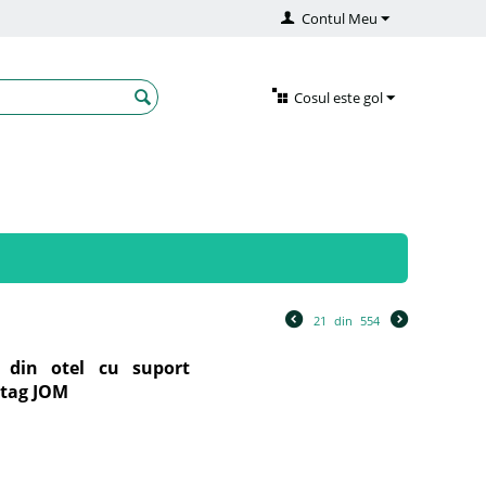
Contul Meu
Cosul este gol
21
din
554
a din otel cu suport
ntag JOM