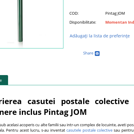
COD:
Pintag JOM
Disponibilitate:
Momentan Indi
Adăugați la lista de preferințe
Share
re
rierea casutei postale colectiv
inere inclus Pintag JOM
 sub acelasi acoperis cu alte familii sau intr-un complex de locuinte, aveti posi
ala. Pentru acest lucru, s-au inventat
casutele postale colective
sau pentru 