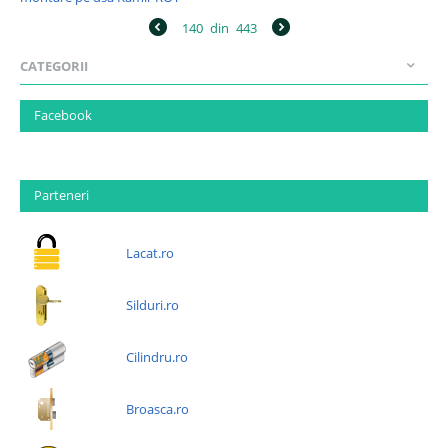
140
din
443
CATEGORII
Facebook
Parteneri
Lacat.ro
Silduri.ro
Cilindru.ro
Broasca.ro