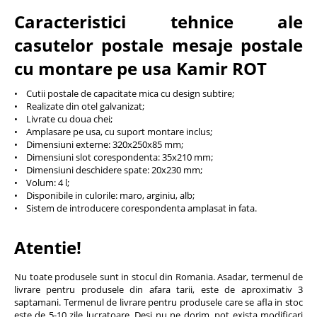
Caracteristici tehnice ale
casutelor postale mesaje postale
cu montare pe usa Kamir ROT
• Cutii postale de capacitate mica cu design subtire;
• Realizate din otel galvanizat;
• Livrate cu doua chei;
• Amplasare pe usa, cu suport montare inclus;
• Dimensiuni externe: 320x250x85 mm;
• Dimensiuni slot corespondenta: 35x210 mm;
• Dimensiuni deschidere spate: 20x230 mm;
• Volum: 4 l;
• Disponibile in culorile: maro, arginiu, alb;
• Sistem de introducere corespondenta amplasat in fata.
Atentie!
Nu toate produsele sunt in stocul din Romania. Asadar, termenul de
livrare pentru produsele din afara tarii, este de aproximativ 3
saptamani. Termenul de livrare pentru produsele care se afla in stoc
este de 5-10 zile lucratoare. Desi nu ne dorim, pot exista modificari