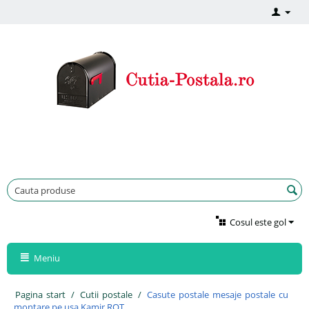
Cosul este gol
Meniu
Pagina start
/
Cutii postale
/
Casute postale mesaje postale cu
montare pe usa Kamir ROT