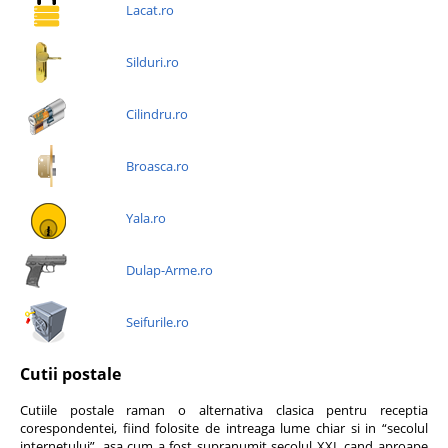
Lacat.ro
Silduri.ro
Cilindru.ro
Broasca.ro
Yala.ro
Dulap-Arme.ro
Seifurile.ro
Cutii postale
Cutiile postale raman o alternativa clasica pentru receptia
corespondentei, fiind folosite de intreaga lume chiar si in “secolul
internetului”, asa cum a fost supranumit secolul XXI, cand aproape