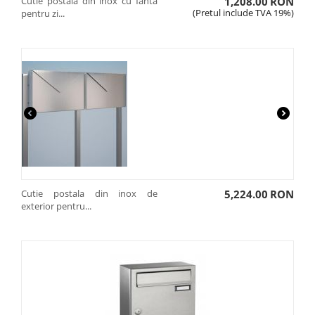
Cutie postala din inox cu fanta
1,208.00
RON
(Pretul include TVA 19%)
pentru zi...
Cutie postala din inox de
5,224.00
RON
exterior pentru...