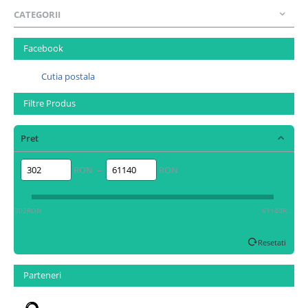
CATEGORII
Facebook
Cutia postala
Filtre Produs
Pret
RON –
RON
302RON
61140RON
Resetati
Parteneri