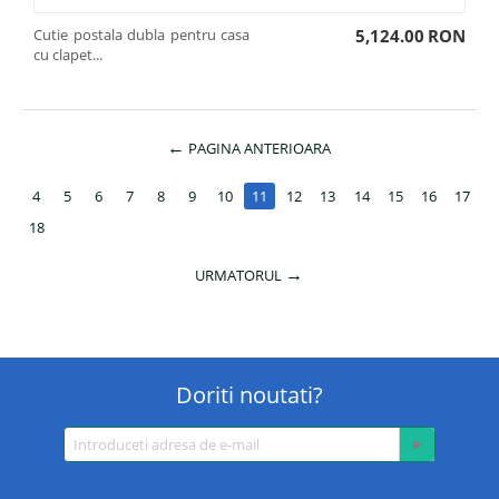
Cutie postala dubla pentru casa
5,124.00
RON
cu clapet...
PAGINA ANTERIOARA
4
5
6
7
8
9
10
11
12
13
14
15
16
17
18
URMATORUL
Doriti noutati?