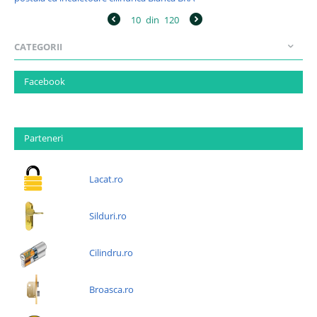
10
din
120
CATEGORII
Facebook
Parteneri
Lacat.ro
Silduri.ro
Cilindru.ro
Broasca.ro