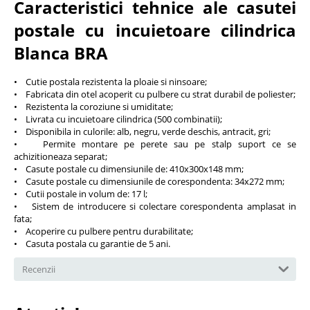
Caracteristici tehnice ale casutei
postale cu incuietoare cilindrica
Blanca BRA
• Cutie postala rezistenta la ploaie si ninsoare;
• Fabricata din otel acoperit cu pulbere cu strat durabil de poliester;
• Rezistenta la coroziune si umiditate;
• Livrata cu incuietoare cilindrica (500 combinatii);
• Disponibila in culorile: alb, negru, verde deschis, antracit, gri;
• Permite montare pe perete sau pe stalp suport ce se
achizitioneaza separat;
• Casute postale cu dimensiunile de: 410x300x148 mm;
• Casute postale cu dimensiunile de corespondenta: 34x272 mm;
• Cutii postale in volum de: 17 l;
• Sistem de introducere si colectare corespondenta amplasat in
fata;
• Acoperire cu pulbere pentru durabilitate;
• Casuta postala cu garantie de 5 ani.
Recenzii