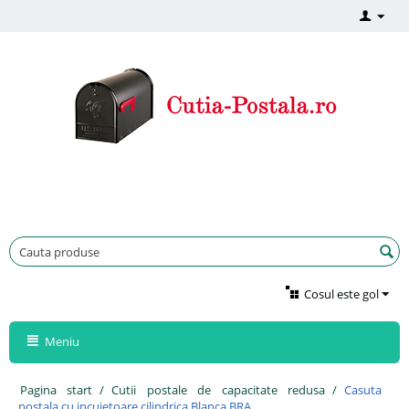
Cosul este gol
Meniu
Pagina start
/
Cutii postale de capacitate redusa
/
Casuta
postala cu incuietoare cilindrica Blanca BRA